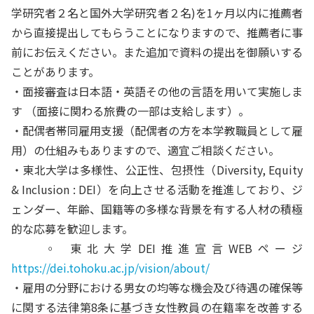
学研究者２名と国外大学研究者２名)を1ヶ月以内に推薦者
から直接提出してもらうことになりますので、推薦者に事
前にお伝えください。また追加で資料の提出を御願いする
ことがあります。
・面接審査は日本語・英語その他の言語を⽤いて実施しま
す （面接に関わる旅費の一部は支給します）。
・配偶者帯同雇用支援（配偶者の方を本学教職員として雇
用）の仕組みもありますので、適宜ご相談ください。
・東北⼤学は多様性、公正性、包摂性（Diversity, Equity
& Inclusion : DEI）を向上させる活動を推進しており、ジ
ェンダー、年齢、国籍等の多様な背景を有する⼈材の積極
的な応募を歓迎します。
◦
東北⼤学DEI推進宣⾔WEBページ
https://dei.tohoku.ac.jp/vision/about/
・雇⽤の分野における男⼥の均等な機会及び待遇の確保等
に関する法律第8条に基づき⼥性教員の在籍率を改善する