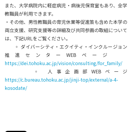
また、⼤学病院内に軽症病児・病後児保育室もあり、全学
教職員が利⽤できます。
・その他、男性教職員の育児休業等促進策も含めた本学の
両⽴⽀援、研究⽀援等の詳細及び共同参画の取組について
は、下記URLをご覧ください。
◦
ダイバーシティ・エクイティ・インクルージョン
推進センターWEBページ
https://dei.tohoku.ac.jp/vision/consulting/for_family/
◦
⼈事企画部WEBページ
https://c.bureau.tohoku.ac.jp/jinji-top/external/a-4-
kosodate/