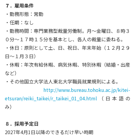
７
．雇用条件
・勤務形態：常勤
・任期：なし
・勤務時間：専門業務型裁量労働制。月～金曜日、８時３
０分～１７時１５分を基本とし、各人の裁量に委ねる。
・休日：原則として土、日、祝日、年末年始（１２月２９
日～１月３日）
・休暇：年次有給休暇、病気休暇、特別休暇（結婚・出産
など）
・その他国立大学法人東北大学職員就業規則による。
http://www.bureau.tohoku.ac.jp/kitei-
etsuran/reiki_taikei/r_taikei_01_04.html
（日本語の
み）
８．採用予定日
2027年4月1日以降のできるだけ早い時期