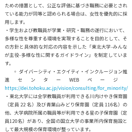
ための措置として、公正な評価に基づき職務に必要とされ
ている能⼒が同等と認められる場合は、⼥性を優先的に採
⽤します。
・学⽣および教職員が学業・研究・職務の遂⾏において、
多様な性を尊重する環境を実現することを⽬的として、そ
の⽅針と具体的な対応の内容を⽰した「東北⼤学-みんな
が主役-多様な性に関するガイドライン」を制定していま
す。
◦
ダイバーシティ・エクイティ・インクルージョン推
進センターWEBページ
https://dei.tohoku.ac.jp/vision/consulting/for_minority/
・東北⼤学には全学教職員が利⽤できる川内けやき保育園
（定員 22 名）及び⻘葉⼭みどり保育園（定員 116名）の
他、⼤学病院所属の職員等が利⽤できる星の⼦保育園（定
員120名）があり、全国の国⽴⼤学の事業所内保育施設と
して最⼤規模の保育環境が整っています。