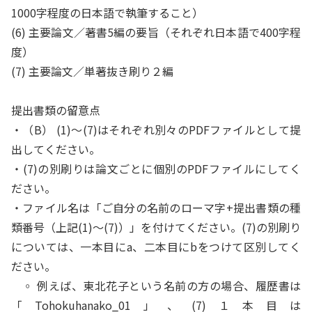
1000字程度の日本語で執筆すること）
(6) 主要論文／著書5編の要旨（それぞれ日本語で400字程
度）
(7) 主要論文／単著抜き刷り２編
提出書類の留意点
・
（B） (1)～(7)はそれぞれ別々のPDFファイルとして提
出してください。
・
(7)の別刷りは論文ごとに個別のPDFファイルにしてく
ださい。
・ファイル名は「ご自分の名前のローマ字+提出書類の種
類番号（上記(1)～(7)）」を付けてください。(7)の別刷り
については、一本目にa、二本目にbをつけて区別してく
ださい。
◦ 例えば、東北花子という名前の方の場合、履歴書は
「Tohokuhanako_01」、(7)１本目は