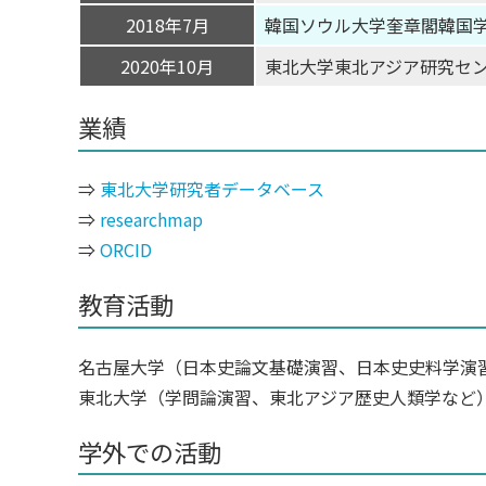
2018年7月
韓国ソウル大学奎章閣韓国学
2020年10月
東北大学東北アジア研究セ
業績
⇒
東北大学研究者データベース
⇒
researchmap
⇒
ORCID
教育活動
名古屋大学（日本史論文基礎演習、日本史史料学演習、Ph.D. Prof
東北大学（学問論演習、東北アジア歴史人類学など
学外での活動