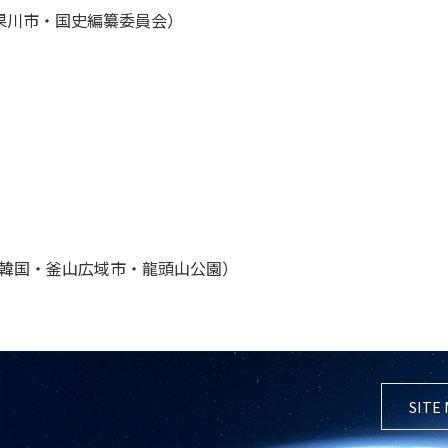
・果川市・国史編纂委員会）
＠韓国・釜山広域市・龍頭山公園）
SITE