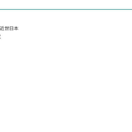
近世日本
究