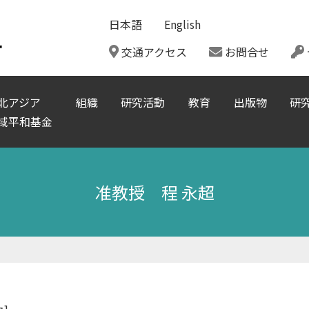
日本語
English
ー
交通アクセス
お問合せ
北アジア
組織
研究活動
教育
出版物
研
域平和基金
准教授 程 永超