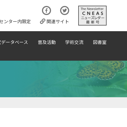
センター内限定
関連サイト
究データベース
普及活動
学術交流
図書室