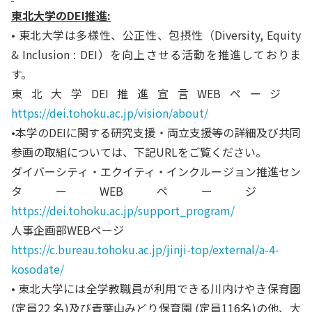
東北大学の
DEI
推進
:
• 東北大学は多様性、公正性、包摂性（Diversity, Equity
& Inclusion : DEI）を向上させる活動を推進しておりま
す。
東北大学DEI推進宣言WEBページ
https://dei.tohoku.ac.jp/vision/about/
•本学のDEIに関する研究支援・両立支援等の詳細及び共同
参画の取組については、下記URLをご覧ください。
ダイバーシティ・エクイティ・インクルージョン推進セン
ターWEBページ
https://dei.tohoku.ac.jp/support_program/
人事企画部WEBページ
https://c.bureau.tohoku.ac.jp/jinji-top/external/a-4-
kosodate/
• 東北大学には全学教職員が利用できる川内けやき保育園
(定員22 名)及び青葉山みどり保育園 (定員116名)の他、大