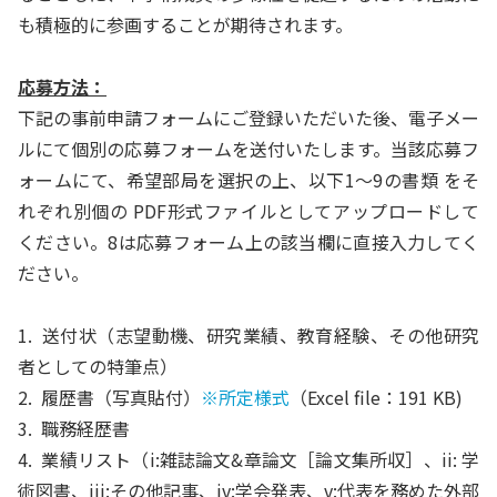
も積極的に参画することが期待されます。
応募方法：
下記の事前申請フォームにご登録いただいた後、電子メー
ルにて個別の応募フォームを送付いたします。当該応募フ
ォームにて、希望部局を選択の上、以下1～9の書類 をそ
れぞれ別個の PDF形式ファイルとしてアップロードして
ください。8は応募フォーム上の該当欄に直接入力してく
ださい。
1. 送付状（志望動機、研究業績、教育経験、その他研究
者としての特筆点）
2. 履歴書（写真貼付）
※所定様式
（Excel file：191 KB)
3. 職務経歴書
4. 業績リスト（i:雑誌論文&章論文［論文集所収］、ii: 学
術図書、iii:その他記事、iv:学会発表、v:代表を務めた外部