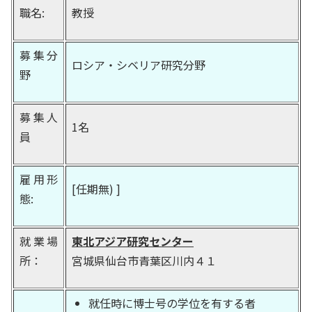
職名:
教授
募集分
ロシア・シベリア研究分野
野
募集人
1名
員
雇用形
[任期無) ]
態:
就業場
東北アジア研究センター
所：
宮城県仙台市青葉区川内４１
就任時に博士号の学位を有する者