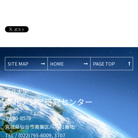
SITE MAP
HOME
PAGE TOP
東北大学
東北アジア研究センター
〒980-8576
宮城県仙台市青葉区川内41番地
TEL / (022)795-6009, 3707